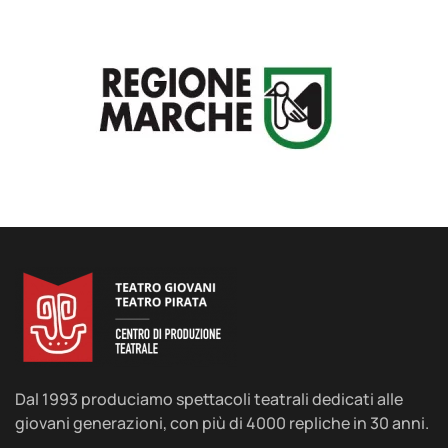
Dal 1993 produciamo spettacoli teatrali dedicati alle
giovani generazioni, con più di 4000 repliche in 30 anni.